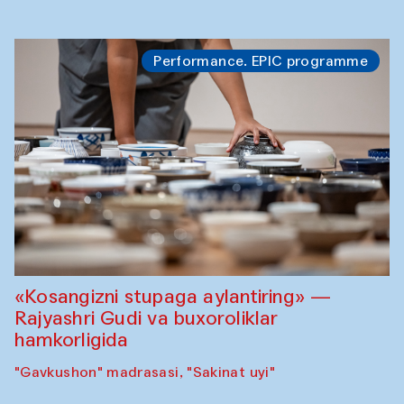
Performance. EPIC programme
«Kosangizni stupaga aylantiring» —
Rajyashri Gudi va buxoroliklar
hamkorligida
"Gavkushon" madrasasi, "Sakinat uyi"