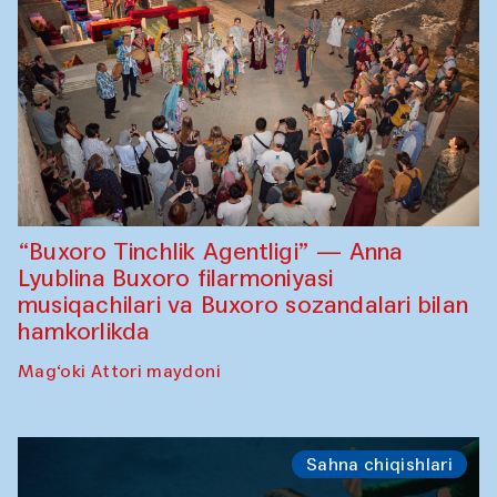
“Buxoro Tinchlik Agentligi” — Anna
Lyublina Buxoro filarmoniyasi
musiqachilari va Buxoro sozandalari bilan
hamkorlikda
Mag‘oki Attori maydoni
Sahna chiqishlari