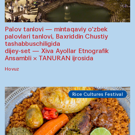
Palov tanlovi — mintaqaviy o‘zbek
palovlari tanlovi, Baxriddin Chustiy
tashabbuschiligida
dijey-set — Xiva Ayollar Etnografik
Ansambli × TANURAN ijrosida
Hovuz
Rice Cultures Festival