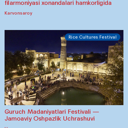
filarmoniyasi xonandalari hamkorligida
Karvonsaroy
Rice Cultures Festival
Guruch Madaniyatlari Festivali —
Jamoaviy Oshpazlik Uchrashuvi