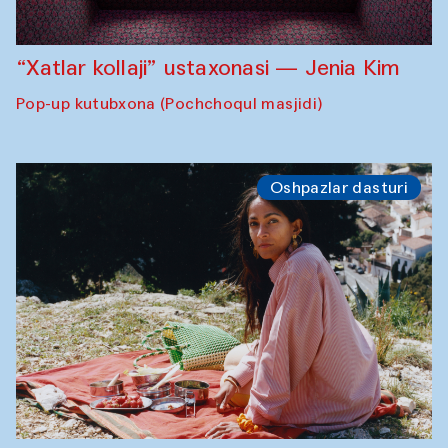
“Xatlar kollaji” ustaxonasi — Jenia Kim
Pop-up kutubxona (Pochchoqul masjidi)
Oshpazlar dasturi