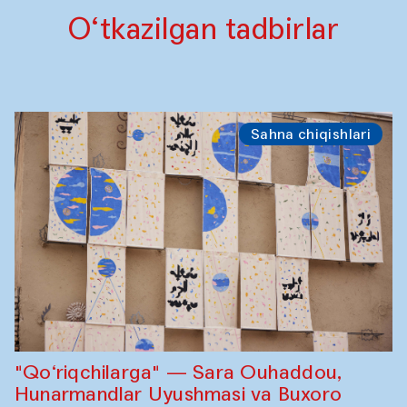
O‘tkazilgan tadbirlar
Sahna chiqishlari
"Qo‘riqchilarga" — Sara Ouhaddou,
Hunarmandlar Uyushmasi va Buxoro