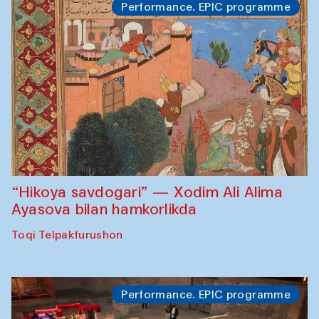
Performance. EPIC programme
“Hikoya savdogari” — Xodim Ali Alima
Ayasova bilan hamkorlikda
Toqi Telpakfurushon
Performance. EPIC programme