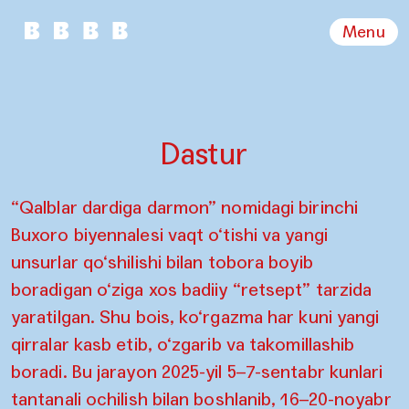
Menu
Dastur
“Qalblar dardiga darmon” nomidagi birinchi
Buxoro biyennalesi vaqt o‘tishi va yangi
unsurlar qo‘shilishi bilan tobora boyib
boradigan o‘ziga xos badiiy “retsept” tarzida
yaratilgan. Shu bois, ko‘rgazma har kuni yangi
qirralar kasb etib, o‘zgarib va takomillashib
boradi. Bu jarayon 2025-yil 5–7-sentabr kunlari
tantanali ochilish bilan boshlanib, 16–20-noyabr