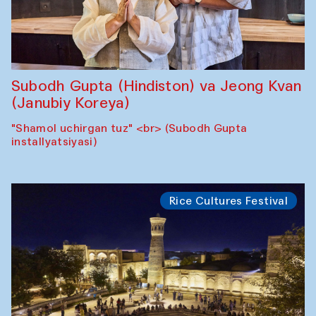
Subodh Gupta (Hindiston) va Jeong Kvan
(Janubiy Koreya)
"Shamol uchirgan tuz" <br> (Subodh Gupta
installyatsiyasi)
Rice Cultures Festival