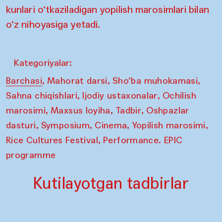
kunlari o‘tkaziladigan yopilish marosimlari bilan
o‘z nihoyasiga yetadi.
Kategoriyalar:
,
,
,
Barchasi
Mahorat darsi
Sho‘ba muhokamasi
,
,
Sahna chiqishlari
Ijodiy ustaxonalar
Ochilish
,
,
,
marosimi
Maxsus loyiha
Tadbir
Oshpazlar
,
,
,
,
dasturi
Symposium
Cinema
Yopilish marosimi
,
Rice Cultures Festival
Performance. EPIC
programme
Kutilayotgan tadbirlar