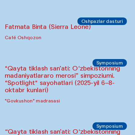
Oshpazlar dasturi
Fatmata Binta (Sierra Leone)
Café Oshqozon
Symposium
"Qayta tiklash san’ati: O‘zbekistonning
madaniyatlararo merosi” simpoziumi.
"Spotlight" sayohatlari (2025-yil 6–8-
oktabr kunlari)
"Govkushon" madrasasi
Symposium
“Qayta tiklash san’ati: O‘zbekistonning