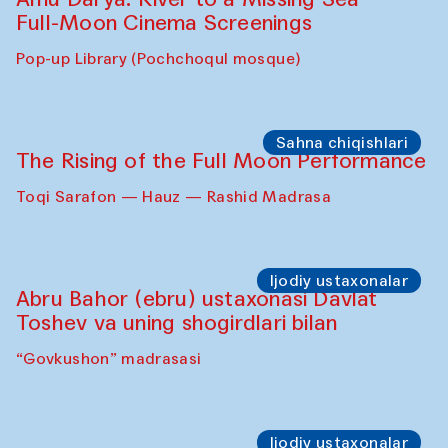
Full-Moon Cinema Screenings
Pop-up Library (Pochchoqul mosque)
Sahna chiqishlari
The Rising of the Full Moon Performance
Toqi Sarafon — Hauz — Rashid Madrasa
Ijodiy ustaxonalar
Abru Bahor (ebru) ustaxonasi Davlat
Toshev va uning shogirdlari bilan
“Govkushon” madrasasi
Ijodiy ustaxonalar