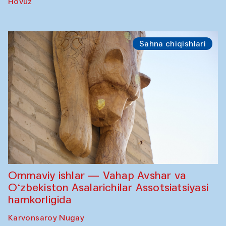
Hovuz
Sahna chiqishlari
Ommaviy ishlar — Vahap Avshar va
O‘zbekiston Asalarichilar Assotsiatsiyasi
hamkorligida
Karvonsaroy Nugay