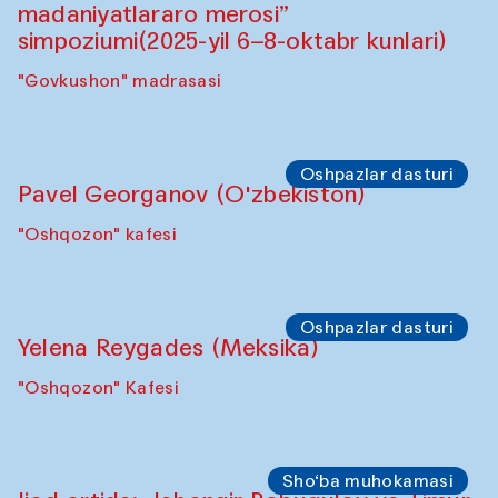
madaniyatlararo merosi”
simpoziumi(2025-yil 6–8-oktabr kunlari)
"Govkushon" madrasasi
Oshpazlar dasturi
Pavel Georganov (O'zbekiston)
"Oshqozon" kafesi
Oshpazlar dasturi
Yelena Reygades (Meksika)
"Oshqozon" Kafesi
Sho‘ba muhokamasi