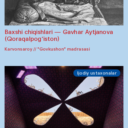
Baxshi chiqishlari — Gavhar Aytjanova
(Qoraqalpog‘iston)
Karvonsaroy // "Govkushon" madrasasi
Ijodiy ustaxonalar