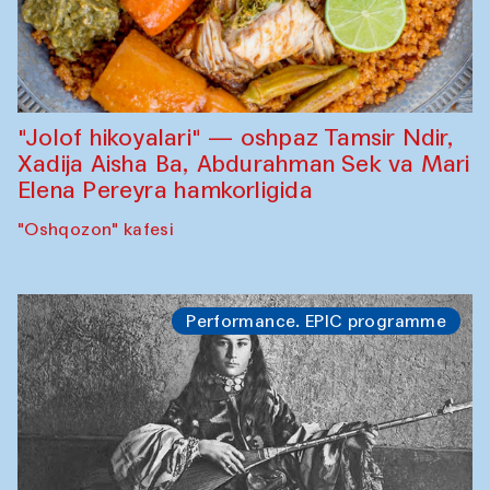
"Jolof hikoyalari" — oshpaz Tamsir Ndir,
Xadija Aisha Ba, Abdurahman Sek va Mari
Elena Pereyra hamkorligida
"Oshqozon" kafesi
Performance. EPIC programme