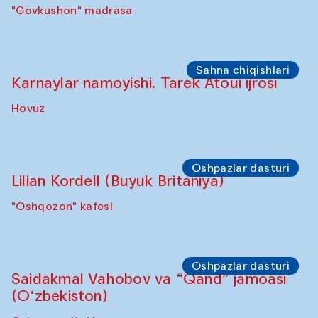
"Govkushon" madrasa
Sahna chiqishlari
Karnaylar namoyishi. Tarek Atoui ijrosi
Hovuz
Oshpazlar dasturi
Lilian Kordell (Buyuk Britaniya)
"Oshqozon" kafesi
Oshpazlar dasturi
Saidakmal Vahobov va “Qand” jamoasi
(O‘zbekiston)