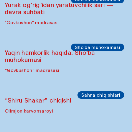
Yurak og‘rig‘idan yaratuvchilik sari —
davra suhbati
"Govkushon" madrasasi
Sho‘ba muhokamasi
Yaqin hamkorlik haqida. Sho‘ba
muhokamasi
“Govkushon” madrasasi
Sahna chiqishlari
“Shiru Shakar” chiqishi
Olimjon karvonsaroyi