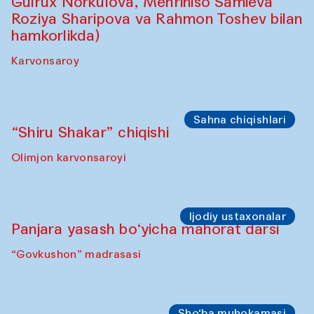
Gulrux Norkulova, Mehriniso Samieva
Roziya Sharipova va Rahmon Toshev bilan
hamkorlikda)
Karvonsaroy
Sahna chiqishlari
“Shiru Shakar” chiqishi
Olimjon karvonsaroyi
Ijodiy ustaxonalar
Panjara yasash bo‘yicha mahorat darsi
“Govkushon” madrasasi
Sho‘ba muhokamasi