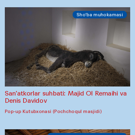
Sho‘ba muhokamasi
San’atkorlar suhbati: Majid Ol Remaihi va
Denis Davidov
Pop-up Kutubxonasi (Pochchoqul masjidi)