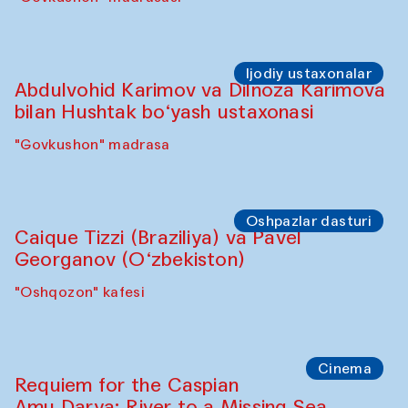
Ijodiy ustaxonalar
Abdulvohid Karimov va Dilnoza Karimova
bilan Hushtak bo‘yash ustaxonasi
"Govkushon" madrasa
Oshpazlar dasturi
Caique Tizzi (Braziliya) va Pavel
Georganov (O‘zbekiston)
"Oshqozon" kafesi
Cinema
Requiem for the Caspian
Amu Darya: River to a Missing Sea