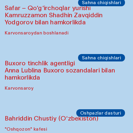
Sahna chiqishlari
Safar – Qo‘g‘irchoqlar yurishi
Kamruzzamon Shadhin Zavqiddin
Yodgorov bilan hamkorlikda
Karvonsaroydan boshlanadi
Sahna chiqishlari
Buxoro tinchlik agentligi
Anna Lublina Buxoro sozandalari bilan
hamkorlikda
Karvonsaroy
Oshpazlar dasturi
Bahriddin Chustiy (O‘zbekiston)
"Oshqozon" kafesi