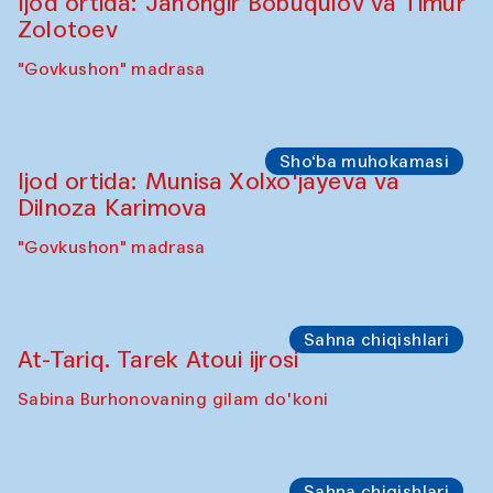
Ijod ortida: Jahongir Bobuqulov va Timur
Zolotoev
"Govkushon" madrasa
Sho‘ba muhokamasi
Ijod ortida: Munisa Xolxo'jayeva va
Dilnoza Karimova
"Govkushon" madrasa
Sahna chiqishlari
At-Tariq. Tarek Atoui ijrosi
Sabina Burhonovaning gilam do'koni
Sahna chiqishlari