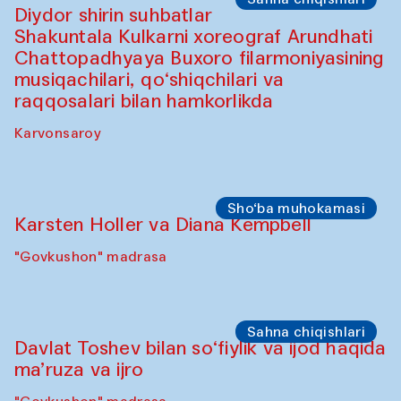
Diydor shirin suhbatlar
Shakuntala Kulkarni xoreograf Arundhati
Chattopadhyaya Buxoro filarmoniyasining
musiqachilari, qo‘shiqchilari va
raqqosalari bilan hamkorlikda
Karvonsaroy
Sho‘ba muhokamasi
Karsten Holler va Diana Kempbell
"Govkushon" madrasa
Sahna chiqishlari
Davlat Toshev bilan so‘fiylik va ijod haqida
ma’ruza va ijro