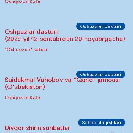
Oshqozon Kafé
Oshpazlar dasturi
Oshpazlar dasturi
(2025-yil 12-sentabrdan 20-noyabrgacha)
"Oshqozon" kafesi
Oshpazlar dasturi
Saidakmal Vahobov va “Qand” jamoasi
(O‘zbekiston)
Oshqozon Kafé
Sahna chiqishlari
Diydor shirin suhbatlar