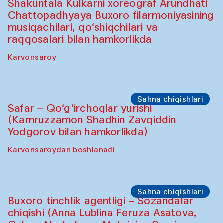
Shakuntala Kulkarni xoreograf Arundhati
Chattopadhyaya Buxoro filarmoniyasining
musiqachilari, qo‘shiqchilari va
raqqosalari bilan hamkorlikda
Karvonsaroy
Sahna chiqishlari
Safar – Qo‘g‘irchoqlar yurishi
(Kamruzzamon Shadhin Zavqiddin
Yodgorov bilan hamkorlikda)
Karvonsaroydan boshlanadi
Sahna chiqishlari
Buxoro tinchlik agentligi – Sozandalar
chiqishi (Anna Lublina Feruza Asatova,