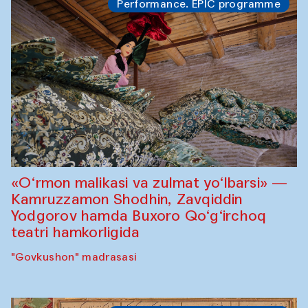
Performance. EPIC programme
«O‘rmon malikasi va zulmat yo‘lbarsi» —
Kamruzzamon Shodhin, Zavqiddin
Yodgorov hamda Buxoro Qo‘g‘irchoq
teatri hamkorligida
"Govkushon" madrasasi