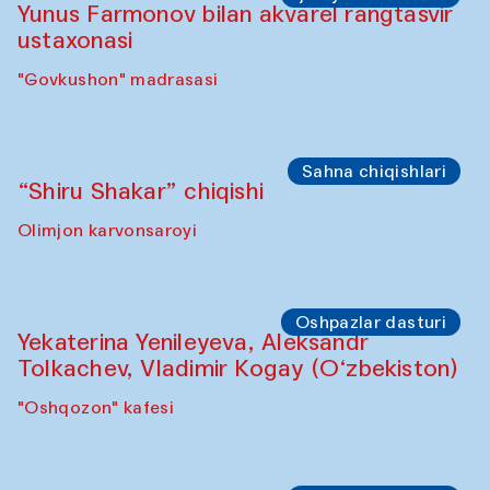
Yunus Farmonov bilan akvarel rangtasvir
ustaxonasi
"Govkushon" madrasasi
Sahna chiqishlari
“Shiru Shakar” chiqishi
Olimjon karvonsaroyi
Oshpazlar dasturi
Yekaterina Yenileyeva, Aleksandr
Tolkachev, Vladimir Kogay (O‘zbekiston)
"Oshqozon" kafesi