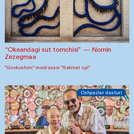
“Okeandagi sut tomchisi” — Nomin
Zezegmaa
"Govkushon" madrasasi "Sakinat uyi"
Oshpazlar dasturi